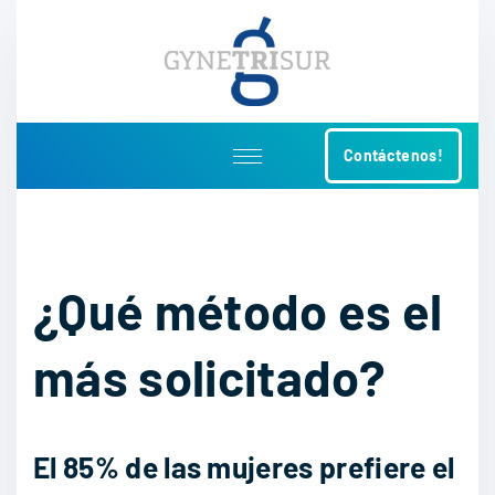
S
k
i
p
t
Contáctenos!
o
c
o
n
t
¿Qué método es el
e
n
más solicitado?
t
El 85% de las mujeres prefiere el