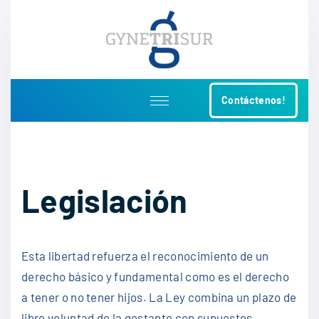
S
k
i
p
t
Contáctenos!
o
c
o
n
t
Legislación
e
n
t
Esta libertad refuerza el reconocimiento de un
derecho básico y fundamental como es el derecho
a tener o no tener hijos. La Ley combina un plazo de
libre voluntad de la gestante con supuestos