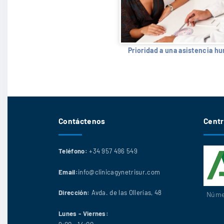
Prioridad a una asistencia h
Contáctenos
Centr
Teléfono:
+34 957 496 549
Email:
info@clinicagynetrisur.com
Dirección:
Avda. de las Ollerías, 48
Númer
Lunes - Viernes: