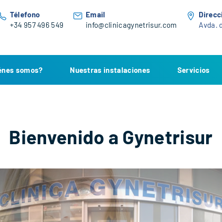
Télefono
Email
Direcc
+34 957 496 549
info@clinicagynetrisur.com
Avda. d
énes somos?
Nuestras instalaciones
Servicios
Bienvenido a Gynetrisur