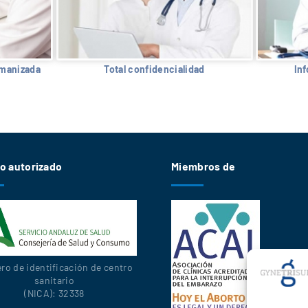
umanizada
Total confidencialidad
In
o autorizado
Miembros de
o de identificación de centro
sanitario
(NICA): 32338