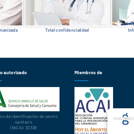
umanizada
Total confidencialidad
In
o autorizado
Miembros de
o de identificación de centro
sanitario
(NICA): 32338