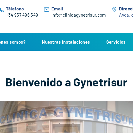
Télefono
Email
Direcc
+34 957 496 549
info@clinicagynetrisur.com
Avda. d
énes somos?
Nuestras instalaciones
Servicios
Bienvenido a Gynetrisur