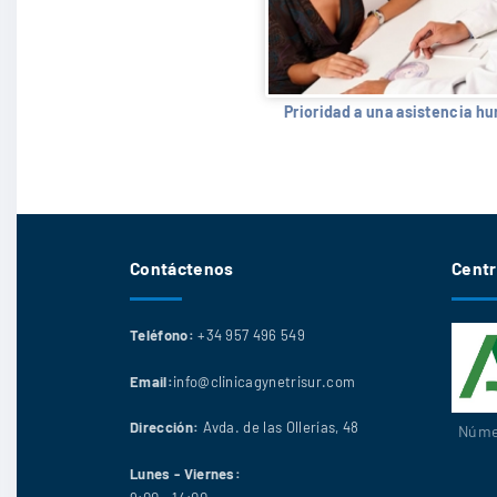
Prioridad a una asistencia h
Contáctenos
Centr
Teléfono:
+34 957 496 549
Email:
info@clinicagynetrisur.com
Dirección:
Avda. de las Ollerías, 48
Númer
Lunes - Viernes: