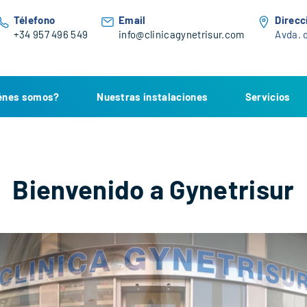
Télefono
Email
Direcc
+34 957 496 549
info@clinicagynetrisur.com
Avda. d
énes somos?
Nuestras instalaciones
Servicios
Bienvenido a Gynetrisur