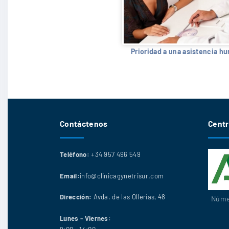
Prioridad a una asistencia h
Contáctenos
Centr
Teléfono:
+34 957 496 549
Email:
info@clinicagynetrisur.com
Dirección:
Avda. de las Ollerías, 48
Númer
Lunes - Viernes: