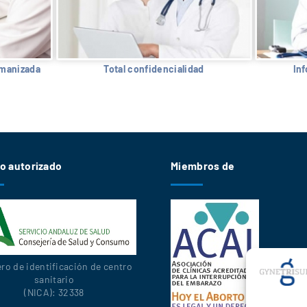
umanizada
Total confidencialidad
In
o autorizado
Miembros de
o de identificación de centro
sanitario
(NICA): 32338