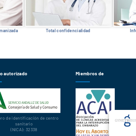
umanizada
Total confidencialidad
In
o autorizado
Miembros de
o de identificación de centro
sanitario
(NICA): 32338