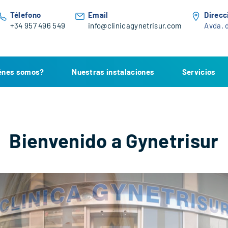
Télefono
Email
Direcc
+34 957 496 549
info@clinicagynetrisur.com
Avda. d
énes somos?
Nuestras instalaciones
Servicios
Bienvenido a Gynetrisur