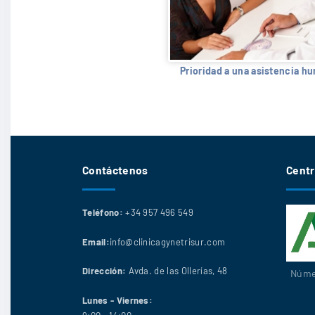
Prioridad a una asistencia h
Contáctenos
Centr
Teléfono:
+34 957 496 549
Email:
info@clinicagynetrisur.com
Dirección:
Avda. de las Ollerías, 48
Númer
Lunes - Viernes: