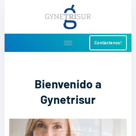
S
k
i
p
t
Contáctenos!
o
c
o
n
t
Bienvenido a
e
n
Gynetrisur
t