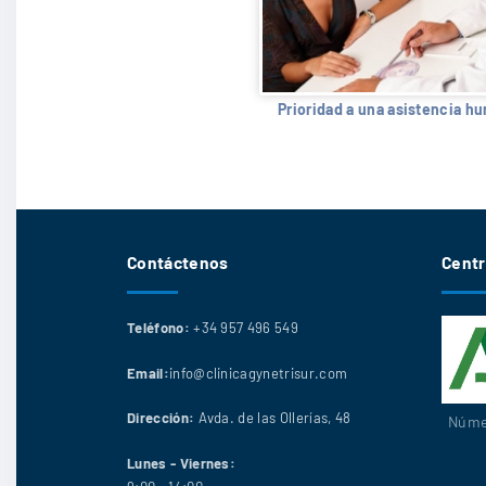
Prioridad a una asistencia h
Contáctenos
Centr
Teléfono:
+34 957 496 549
Email:
info@clinicagynetrisur.com
Dirección:
Avda. de las Ollerías, 48
Númer
Lunes - Viernes: