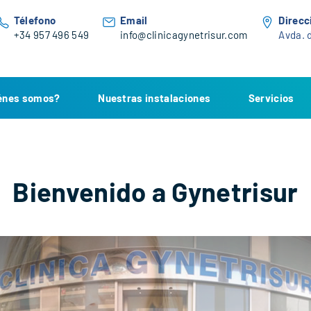
Télefono
Email
Direcc
+34 957 496 549
info@clinicagynetrisur.com
Avda. d
énes somos?
Nuestras instalaciones
Servicios
Bienvenido a Gynetrisur