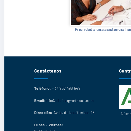
Prioridad a una asistencia h
Contáctenos
Centr
Teléfono:
+34 957 496 549
Email:
info@clinicagynetrisur.com
Dirección:
Avda. de las Ollerías, 48
Númer
Lunes - Viernes: