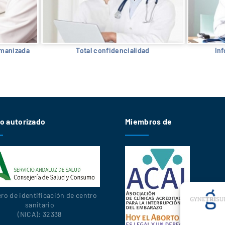
umanizada
Total confidencialidad
In
o autorizado
Miembros de
o de identificación de centro
sanitario
(NICA): 32338